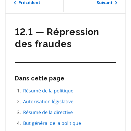
table
Précédent
Suivant
des
matières
12.1 — Répression
des fraudes
Dans cette page
Passer
cette
navigation
Résumé de la politique
de
Autorisation législative
page
Résumé de la directive
But général de la politique