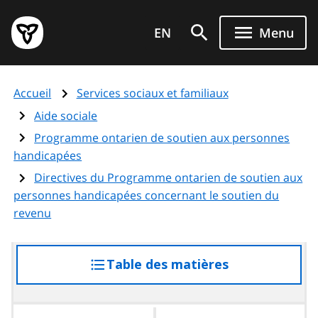
Aller
Page
au
EN
Menu
d'accueil
contenu
du
principal
gouvernement
Accueil
Services sociaux et familiaux
de
l'Ontario
Aide sociale
Programme ontarien de soutien aux personnes
handicapées
Directives du Programme ontarien de soutien aux
personnes handicapées concernant le soutien du
revenu
Table des matières
accéder
à
la