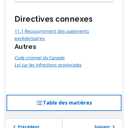
Directives connexes
11.1 Recouvrement des paiements
excédentaires
Autres
Code criminel du Canada
Loi sur les infractions provinciales
Table des matières
accéder
à
la
table
Précédent
Suivant