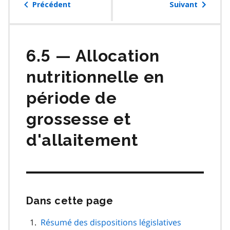
table
Précédent
Suivant
des
matières
6.5 — Allocation
nutritionnelle en
période de
grossesse et
d'allaitement
Dans cette page
Passer
cette
navigation
Résumé des dispositions législatives