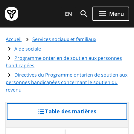
Aller
Page
au
EN
Menu
d'accueil
contenu
du
principal
gouvernement
Accueil
Services sociaux et familiaux
de
l'Ontario
Aide sociale
Programme ontarien de soutien aux personnes
handicapées
Directives du Programme ontarien de soutien aux
personnes handicapées concernant le soutien du
revenu
Table des matières
accéder
à
la