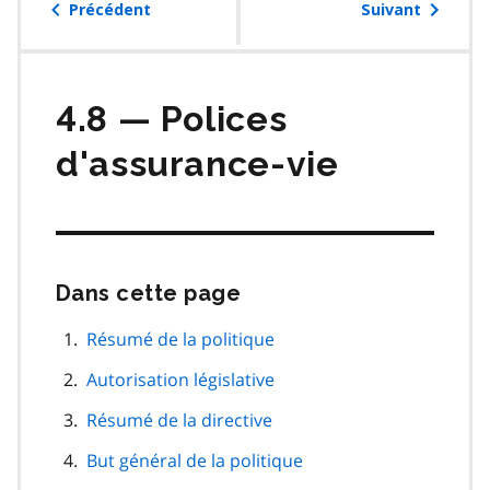
table
Précédent
Suivant
des
matières
4.8 — Polices
d'assurance-vie
Dans cette page
Passer
cette
navigation
Résumé de la politique
de
Autorisation législative
page
Résumé de la directive
But général de la politique