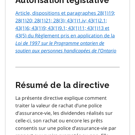
Autorisation législative
Article, dispositions et paragraphes 28(1)19;
28(1)20; 28(1)21; 28(3); 43(1)1.iv; 43(1)2.1;
43(1)6; 43(1)9; 43(1)9.1; 43(1)11; 43(1)13 et
43(5) du Règlement pris en application de la
Loi de 1997 sur le Programme ontarien de
soutien aux personnes handicapées de l’Ontario
Résumé de la directive
La présente directive explique comment
traiter la valeur de rachat d’une police
d’assurance-vie, les dividendes réalisés sur
celle-ci, son rachat ou encore les prêts
consentis sur une police d’assurance-vie par