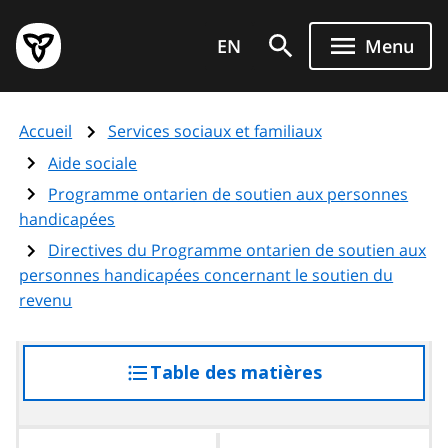
Aller
Page
au
EN
Menu
d'accueil
contenu
du
principal
gouvernement
Accueil
Services sociaux et familiaux
de
l'Ontario
Aide sociale
Programme ontarien de soutien aux personnes
handicapées
Directives du Programme ontarien de soutien aux
personnes handicapées concernant le soutien du
revenu
Table des matières
accéder
à
la