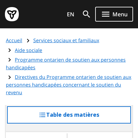
Aller
Page
au
EN
Menu
d'accueil
contenu
du
principal
gouvernement
Accueil
Services sociaux et familiaux
de
l'Ontario
Aide sociale
Programme ontarien de soutien aux personnes
handicapées
Directives du Programme ontarien de soutien aux
personnes handicapées concernant le soutien du
revenu
Table des matières
accéder
à
la