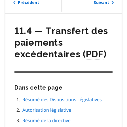
table
Précédent
Suivant
des
matières
11.4 — Transfert des
paiements
excédentaires (
PDF
)
Dans cette page
Passer
cette
navigation
Résumé des Dispositions Législatives
de
Autorisation législative
page
Résumé de la directive