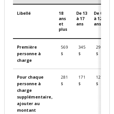
Libellé
18
De 13
De 0
ans
à 17
à 12
et
ans
ans
plus
569
345
299
Première
$
$
$
personne à
charge
281
171
127
Pour chaque
$
$
$
personne à
charge
supplémentaire,
ajouter au
montant