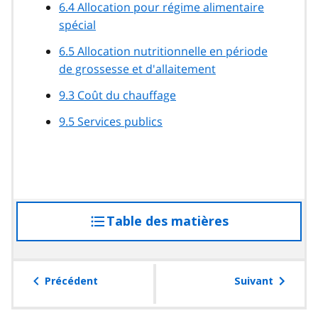
6.4 Allocation pour régime alimentaire
spécial
6.5 Allocation nutritionnelle en période
de grossesse et d'allaitement
9.3 Coût du chauffage
9.5 Services publics
Table des matières
accéder
à
la
table
Précédent
Suivant
des