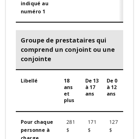
indiqué au
numéro 1
Groupe de prestataires qui
comprend un conjoint ou une
conjointe
Libellé
18
De 13
De 0
ans
à 17
à 12
et
ans
ans
plus
281
171
127
Pour chaque
$
$
$
personne à
charge,