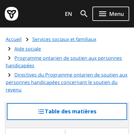
Aller
Page
au
EN
Menu
d'accueil
contenu
du
principal
gouvernement
Accueil
Services sociaux et familiaux
de
l'Ontario
Aide sociale
Programme ontarien de soutien aux personnes
handicapées
Directives du Programme ontarien de soutien aux
personnes handicapées concernant le soutien du
revenu
Table des matières
accéder
à
la