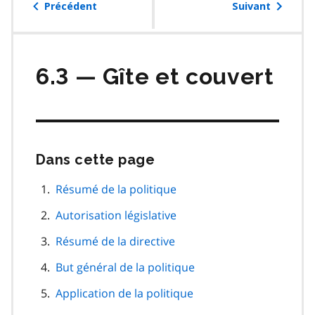
table
Précédent
Suivant
des
matières
6.3 — Gîte et couvert
Dans cette page
Passer
cette
navigation
Résumé de la politique
de
Autorisation législative
page
Résumé de la directive
But général de la politique
Application de la politique