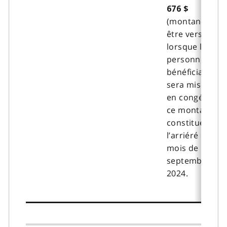
676 $
(montant à
être versé
lorsque la
personne
bénéficiaire
sera mise
en congé;
ce montant
constitue
l’arriéré du
mois de
septembre
2024.