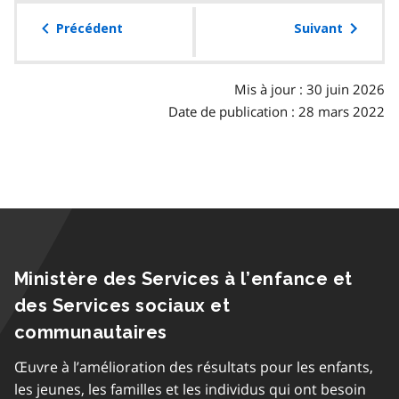
la
table
Précédent
Suivant
des
matières
Mis à jour : 30 juin 2026
Date de publication : 28 mars 2022
Ministère des Services à l’enfance et
des Services sociaux et
communautaires
Œuvre à l’amélioration des résultats pour les enfants,
les jeunes, les familles et les individus qui ont besoin