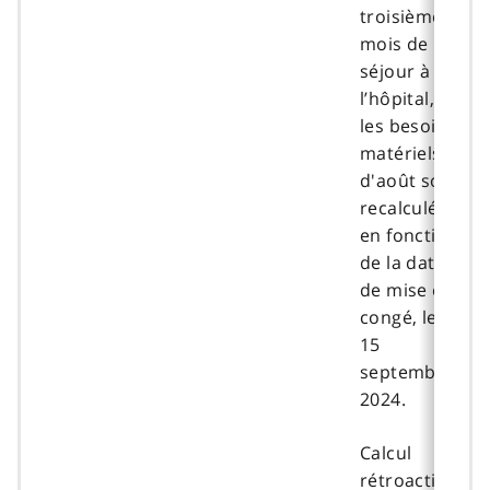
troisième
mois de
séjour à
l’hôpital,
les besoins
matériels
d'août sont
recalculés
en fonction
de la date
de mise en
congé, le
15
septembre
2024.
Calcul
rétroactif