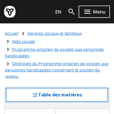
Aller
Page
au
EN
Menu
d'accueil
contenu
du
principal
gouvernement
Accueil
Services sociaux et familiaux
de
l'Ontario
Aide sociale
Programme ontarien de soutien aux personnes
handicapées
Directives du Programme ontarien de soutien aux
personnes handicapées concernant le soutien du
revenu
Table des matières
accéder
à
la