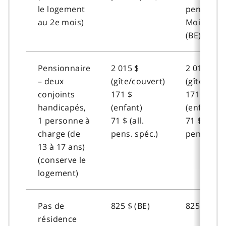
le logement
pens. spéc
au 2e mois)
Mois 3 : 8
(BE)
Pensionnaire
2 015 $
2 015 $
– deux
(gîte/couvert)
(gîte/couv
conjoints
171 $
171 $
handicapés,
(enfant)
(enfant)
1 personne à
71 $ (all.
71 $ (all.
charge (de
pens. spéc.)
pens. spéc
13 à 17 ans)
(conserve le
logement)
Pas de
825 $ (BE)
825 $ (BE)
résidence