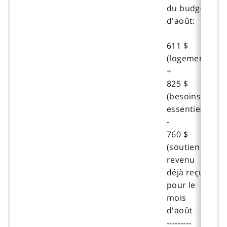
du budget
d'août:
611 $
(logement)
+
825 $
(besoins
essentiels)
-
760 $
(soutien du
revenu
déjà reçu
pour le
mois
d'août
---------