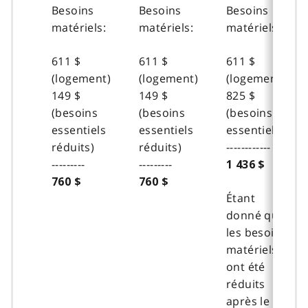
Besoins
Besoins
Besoins
matériels:
matériels:
matériels:
611 $
611 $
611 $
(logement)
(logement)
(logement)
149 $
149 $
825 $
(besoins
(besoins
(besoins
essentiels
essentiels
essentiels)
réduits)
réduits)
------------
---------
---------
1 436 $
760 $
760 $
Étant
donné que
les besoins
matériels
ont été
réduits
après le