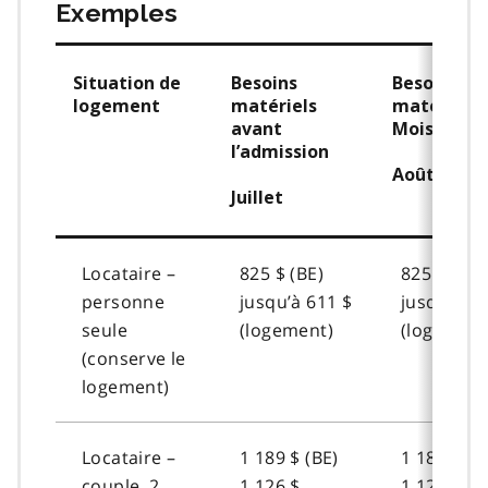
Exemples
Situation de
Besoins
Besoins
logement
matériels
matériels
avant
Mois 1 à 3
l’admission
Août – oct
Juillet
Locataire –
825 $ (BE)
825 $ (BE)
personne
jusqu’à 611 $
jusqu’à 61
seule
(logement)
(logement
(conserve le
logement)
Locataire –
1 189 $ (BE)
1 189 $ (B
couple, 2
1 126 $
1 126 $