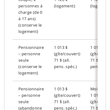
personnes à
(logement)
(logement
charge (de 0
à 17 ans)
(conserve le
logement)
Pensionnaire
1 013 $
1 013 $
– personne
(gîte/couvert)
(gîte/couv
seule
71 $ (all.
71 $ (all.
(conserve le
pens. spéc.)
pens. spéc
logement)
Pensionnaire
1 013 $
Mois 1-2 :
– personne
(gîte/couvert)
1 013 $
seule
71 $ (all.
(gîte/couv
(abandonne
pens. spéc.)
71 $ (all.