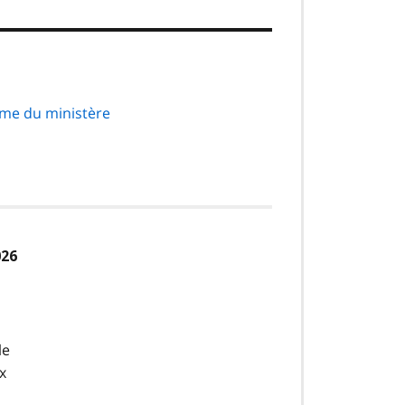
me du ministère
026
le
x