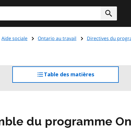
rcher
Soumett
Aide sociale
Ontario au travail
Directives du progr
Table des matières
accéder
à
la
table
des
matières
mble du programme Onta