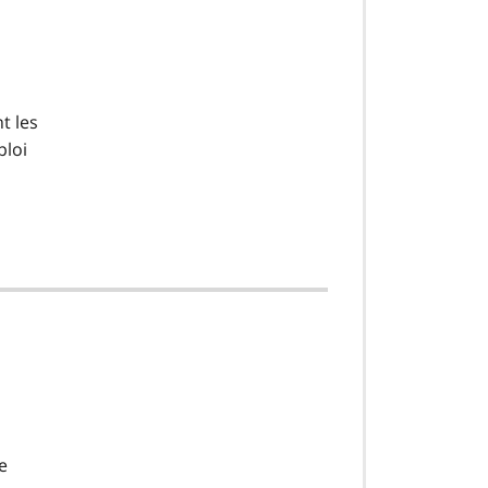
t les
ploi
e