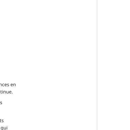
ences en
tinue.
es
ts
 qui