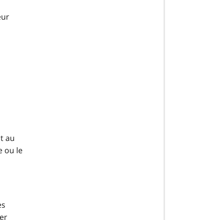
eur
nt au
e ou le
es
er