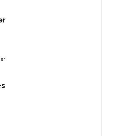
er
der
es