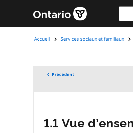
Aller
Reche
Page
au
d'accueil
contenu
du
principal
gouvernement
Accueil
Services sociaux et familiaux
de
l'Ontario
Précédent
1.1 Vue d’ense