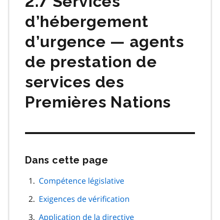
2.7 Services
d’hébergement
d’urgence — agents
de prestation de
services des
Premières Nations
Dans cette page
Passer
cette
navigation
Compétence législative
de
Exigences de vérification
page
Application de la directive