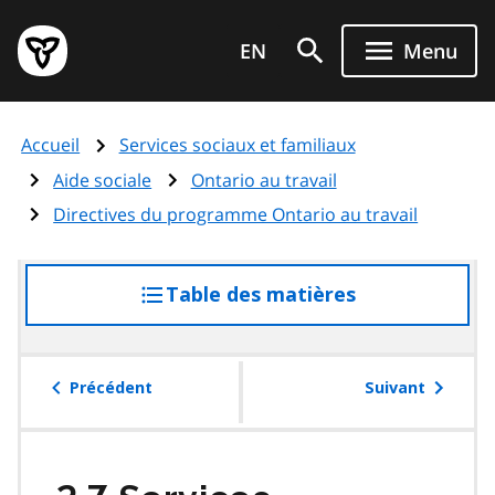
Aller
Page
au
EN
Menu
d'accueil
contenu
du
principal
gouvernement
Accueil
Services sociaux et familiaux
de
l'Ontario
Aide sociale
Ontario au travail
Directives du programme Ontario au travail
Table des matières
accéder
à
la
table
Précédent
Suivant
des
matières